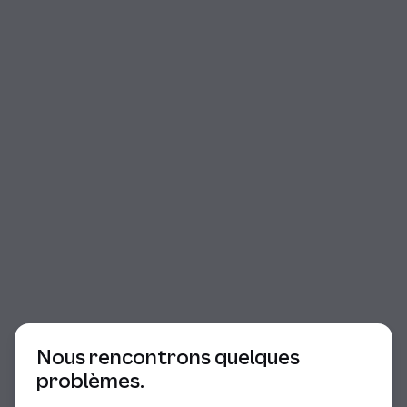
Début du dialogue
Nous rencontrons quelques
problèmes.